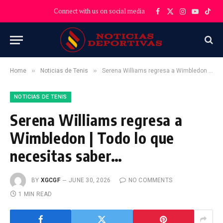
Connect with us on social media
Facebook
X
Instagram
YouTube
TikT
(Twitter)
»
»
Home
Noticias de Tenis
Serena Williams regresa a Wimbledon | Todo lo que necesitas saber…
NOTICIAS DE TENIS
Serena Williams regresa a
Wimbledon | Todo lo que
necesitas saber…
BY
XGCGF
JUNE 30, 2026
NO COMMENTS
1 MIN READ