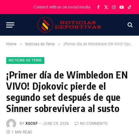
Connect with us on social media
Facebook
X
Instagram
YouTube
TikT
(Twitter)
»
»
Home
Noticias de Tenis
¡Primer día de Wimbledon EN VIVO! Djokovic pierde el segundo set después de que Sinner sobreviviera al susto
NOTICIAS DE TENIS
¡Primer día de Wimbledon EN
VIVO! Djokovic pierde el
segundo set después de que
Sinner sobreviviera al susto
BY
XGCGF
JUNE 29, 2026
NO COMMENTS
1 MIN READ