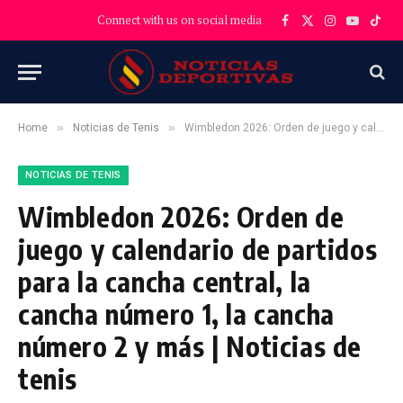
Connect with us on social media
Facebook
X
Instagram
YouTube
TikT
(Twitter)
»
»
Home
Noticias de Tenis
Wimbledon 2026: Orden de juego y calendario de partidos para la cancha central, la cancha número 1, la cancha número 2 y más | Noticias de tenis
NOTICIAS DE TENIS
Wimbledon 2026: Orden de
juego y calendario de partidos
para la cancha central, la
cancha número 1, la cancha
número 2 y más | Noticias de
tenis