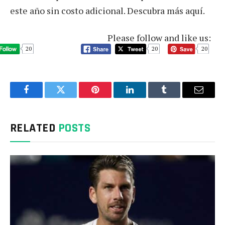
este año sin costo adicional. Descubra más aquí.
Please follow and like us:
20
20
20
Facebook
Twitter
Pinterest
LinkedIn
Tumblr
Email
RELATED
POSTS