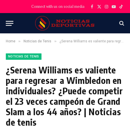
Connect with us on social media
Facebook
X
Instagram
YouTube
TikT
(Twitter)
»
»
Home
Noticias de Tenis
¿Serena Williams es valiente para regresar a Wimbledon en individuales? ¿Puede competir el 23 veces campeón de Grand Slam a los 44 años? | Noticias de tenis
NOTICIAS DE TENIS
¿Serena Williams es valiente
para regresar a Wimbledon en
individuales? ¿Puede competir
el 23 veces campeón de Grand
Slam a los 44 años? | Noticias
de tenis