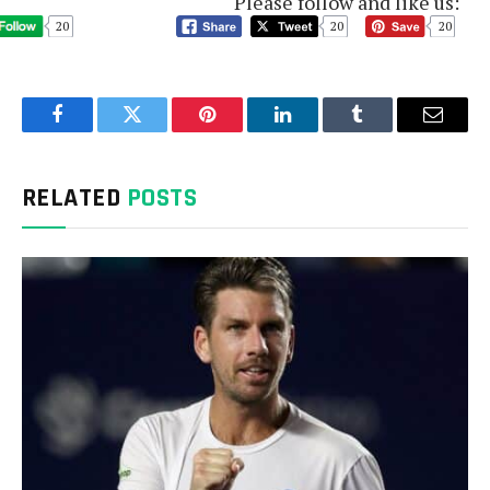
Please follow and like us:
20
20
20
Facebook
Twitter
Pinterest
LinkedIn
Tumblr
Email
RELATED
POSTS