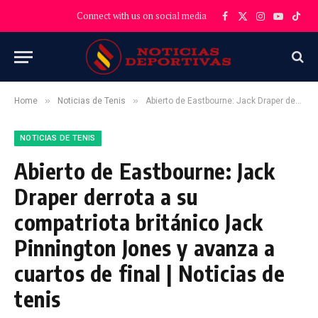
Connect with us on social media
Facebook
X
Instagram
YouTube
TikT
(Twitter)
»
»
Home
Noticias de Tenis
Abierto de Eastbourne: Jack Draper derrota a su compatriota británico Jack Pinnington Jones y avanza a cuartos de final | Noticias de tenis
NOTICIAS DE TENIS
Abierto de Eastbourne: Jack
Draper derrota a su
compatriota británico Jack
Pinnington Jones y avanza a
cuartos de final | Noticias de
tenis