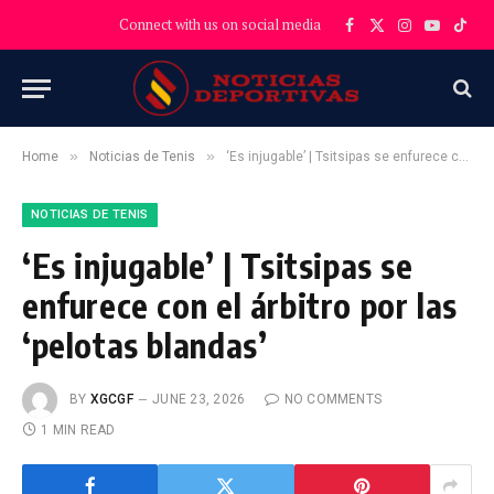
Connect with us on social media
Facebook
X
Instagram
YouTube
TikT
(Twitter)
»
»
Home
Noticias de Tenis
‘Es injugable’ | Tsitsipas se enfurece con el árbitro por las ‘pelotas blandas’
NOTICIAS DE TENIS
‘Es injugable’ | Tsitsipas se
enfurece con el árbitro por las
‘pelotas blandas’
BY
XGCGF
JUNE 23, 2026
NO COMMENTS
1 MIN READ