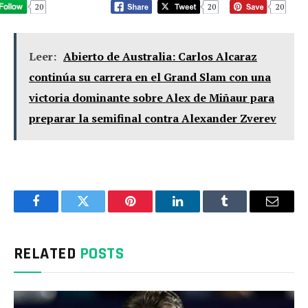
20
20
20
Leer:
Abierto de Australia: Carlos Alcaraz
continúa su carrera en el Grand Slam con una
victoria dominante sobre Alex de Miñaur para
preparar la semifinal contra Alexander Zverev
Facebook
Twitter
Pinterest
LinkedIn
Tumblr
Email
RELATED
POSTS