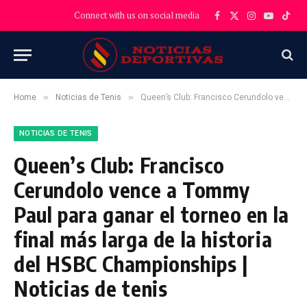
Connect with us on social media
Facebook
X
Instagram
YouTube
TikT
(Twitter)
»
»
Home
Noticias de Tenis
Queen’s Club: Francisco Cerundolo vence a Tommy Paul para ganar el torneo en la final más larga de la historia del HSBC Championships | Noticias de tenis
NOTICIAS DE TENIS
Queen’s Club: Francisco
Cerundolo vence a Tommy
Paul para ganar el torneo en la
final más larga de la historia
del HSBC Championships |
Noticias de tenis