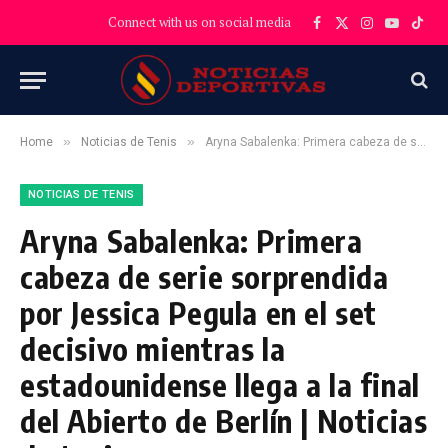
Connect with us on social media
Facebook
X
Instagram
YouTube
TikT
(Twitter)
»
»
Home
Noticias de Tenis
Aryna Sabalenka: Primera cabeza de serie sorprendida por Jessica Pegula en el set decisivo mientras la estadounidense llega a la final del Abierto de Berlín | Noticias de tenis
NOTICIAS DE TENIS
Aryna Sabalenka: Primera
cabeza de serie sorprendida
por Jessica Pegula en el set
decisivo mientras la
estadounidense llega a la final
del Abierto de Berlín | Noticias