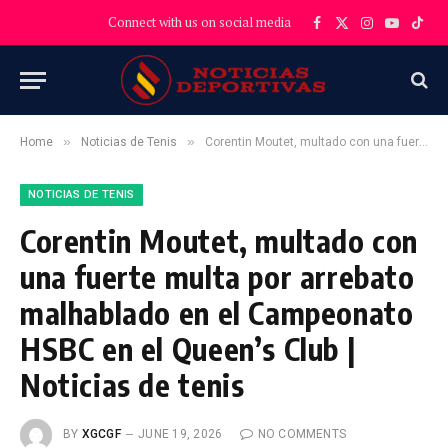
Connect with us on social media
Facebook
X
Instagram
YouTube
TikT
(Twitter)
»
»
Home
Noticias de Tenis
Corentin Moutet, multado con una fuerte multa por arrebato malhablado en el Campeonato HSBC en el Queen’s Club | Noticias de tenis
NOTICIAS DE TENIS
Corentin Moutet, multado con
una fuerte multa por arrebato
malhablado en el Campeonato
HSBC en el Queen’s Club |
Noticias de tenis
BY
XGCGF
JUNE 19, 2026
NO COMMENTS