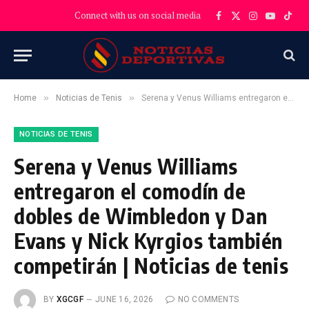
Connect with us on social media
Facebook
X
Instagram
YouTube
TikT
(Twitter)
»
»
Home
Noticias de Tenis
Serena y Venus Williams entregaron el comodín de dobles de Wimbledon y Dan Evans y Nick Kyrgios también competirán | Noticias de tenis
NOTICIAS DE TENIS
Serena y Venus Williams
entregaron el comodín de
dobles de Wimbledon y Dan
Evans y Nick Kyrgios también
competirán | Noticias de tenis
BY
XGCGF
JUNE 16, 2026
NO COMMENTS