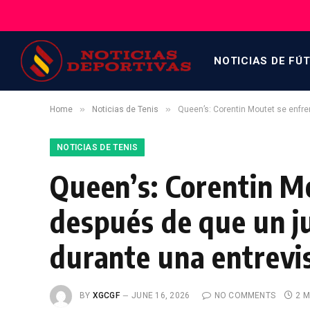
NOTICIAS DE FÚ
»
»
Home
Noticias de Tenis
Queen’s: Corentin Moutet se enfren
NOTICIAS DE TENIS
Queen’s: Corentin M
después de que un ju
durante una entrevist
BY
XGCGF
JUNE 16, 2026
NO COMMENTS
2 M