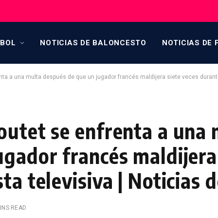
TBOL
NOTICIAS DE BALONCESTO
NOTICIAS DE 
ta a una multa después de que un jugador francés maldijera siete veces durante 
outet se enfrenta a una 
gador francés maldijera
a televisiva | Noticias d
INS READ