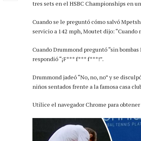
tres sets en el HSBC Championships en un 
Cuando se le preguntó cómo salvó Mpetshi
servicio a 142 mph, Moutet dijo: “Cuando m
Cuando Drummond preguntó “sin bombas F,
respondió “¡F*** f*** f***!”.
Drummond jadeó “No, no, no” y se disculpó 
niños sentados frente a la famosa casa clu
Utilice el navegador Chrome para obtener