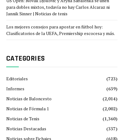
US Open: Novak Djokovic y Aryna Sabalenka se unen
para dobles mixtos, todavía no hay Carlos Alcaraz ni
Jannik Sinner | Noticias de tenis
Los mejores consejos para apostar en fútbol hoy:
Clasificatorios de la UEFA, Premiership escocesa y más.
CATEGORIES
Editoriales
(723)
Informes
(639)
Noticias de Baloncesto
(2,014)
Noticias de Fórmula 1
(2,002)
Noticias de Tenis
(1,360)
Noticias Destacadas
(337)
Noticias sobre Fichajes
(618)