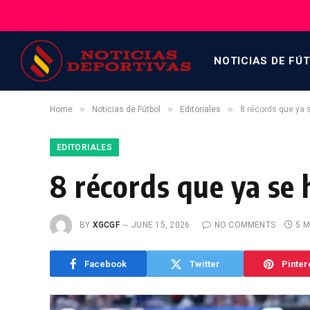
NOTICIAS DE FÚ
»
»
»
Home
Noticias de Fútbol
Editoriales
8 récords que ya 
EDITORIALES
8 récords que ya se
BY
XGCGF
JUNE 15, 2026
NO COMMENTS
5 M
Facebook
Twitter
Pinter