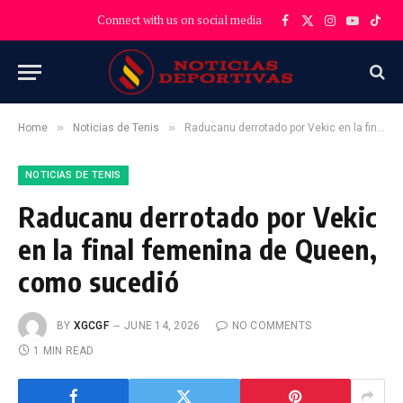
Connect with us on social media
Facebook
X
Instagram
YouTube
TikT
(Twitter)
»
»
Home
Noticias de Tenis
Raducanu derrotado por Vekic en la final femenina de Queen, como sucedió
NOTICIAS DE TENIS
Raducanu derrotado por Vekic
en la final femenina de Queen,
como sucedió
BY
XGCGF
JUNE 14, 2026
NO COMMENTS
1 MIN READ