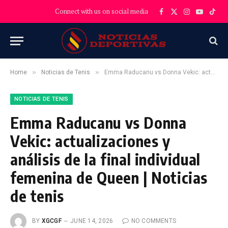
Connect with us on social media
Facebook
X
Instagram
YouTube
TikT
(Twitter)
»
»
Home
Noticias de Tenis
Emma Raducanu vs Donna Vekic: actualizaciones y análisis de la final individual femenina de Queen | Noticias de tenis
NOTICIAS DE TENIS
Emma Raducanu vs Donna
Vekic: actualizaciones y
análisis de la final individual
femenina de Queen | Noticias
de tenis
BY
XGCGF
JUNE 14, 2026
NO COMMENTS