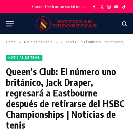
Connect with us on social media
Facebook
X
Instagram
YouTube
TikT
(Twitter)
»
»
Home
Noticias de Tenis
Queen’s Club: El número uno británico, Jack Draper, regresará a Eastbourne después de retirarse del HSBC Championships | Noticias de tenis
NOTICIAS DE TENIS
Queen’s Club: El número uno
británico, Jack Draper,
regresará a Eastbourne
después de retirarse del HSBC
Championships | Noticias de
tenis