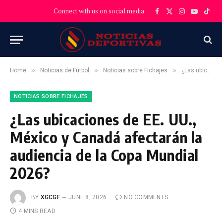
Connect with us on social media
Facebook
X
Instagram
YouTube
TikT
(Twitter)
»
»
»
Home
Noticias de Fútbol
Noticias sobre Fichajes
¿Las ubicaciones de EE. UU., México y Canadá afectarán la audiencia de la Copa Mundial 2026?
NOTICIAS SOBRE FICHAJES
¿Las ubicaciones de EE. UU.,
México y Canadá afectarán la
audiencia de la Copa Mundial
2026?
BY
XGCGF
JUNE 8, 2026
NO COMMENTS
4 MINS READ