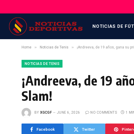
NOTICIAS DE FÚ
»
»
Home
Noticias de Tenis
¡Andreeva, de 19 años, gana su pri
NOTICIAS DE TENIS
¡Andreeva, de 19 año
Slam!
BY
XGCGF
JUNE 6, 2026
NO COMMENTS
1 MI
Facebook
Twitter
Pinter