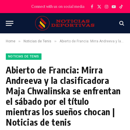
Connect with us on social media
Facebook
X
Instagram
YouTube
TikT
(Twitter)
»
»
Home
Noticias de Tenis
Abierto de Francia: Mirra Andreeva y la clasificadora Maja Chwalinska se enfrentan el sábado por el título mientras los sueños chocan | Noticias de tenis
NOTICIAS DE TENIS
Abierto de Francia: Mirra
Andreeva y la clasificadora
Maja Chwalinska se enfrentan
el sábado por el título
mientras los sueños chocan |
Noticias de tenis