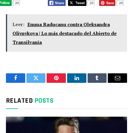
20
20
20
Leer:
Emma Raducanu contra Oleksandra
Oliynykova | Lo más destacado del Abierto de
Transilvania
Facebook
Twitter
Pinterest
LinkedIn
Tumblr
Email
RELATED
POSTS