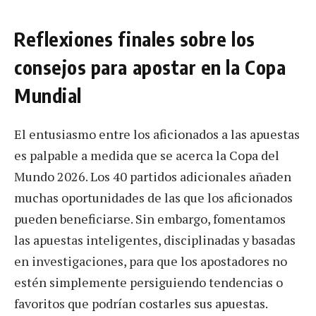
Reflexiones finales sobre los
consejos para apostar en la Copa
Mundial
El entusiasmo entre los aficionados a las apuestas
es palpable a medida que se acerca la Copa del
Mundo 2026. Los 40 partidos adicionales añaden
muchas oportunidades de las que los aficionados
pueden beneficiarse. Sin embargo, fomentamos
las apuestas inteligentes, disciplinadas y basadas
en investigaciones, para que los apostadores no
estén simplemente persiguiendo tendencias o
favoritos que podrían costarles sus apuestas.