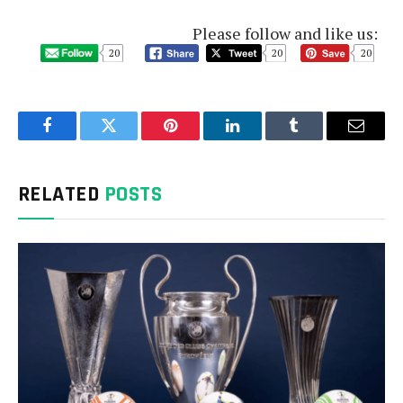
Please follow and like us:
20
20
20
Facebook
Twitter
Pinterest
LinkedIn
Tumblr
Email
RELATED
POSTS