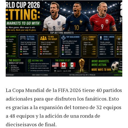
La Copa Mundial de la FIFA 2026 tiene 40 partidos
adicionales para que disfruten los fanáticos. Esto
es gracias a la expansión del torneo de 32 equipos
a 48 equipos y la adición de una ronda de
dieciseisavos de final.