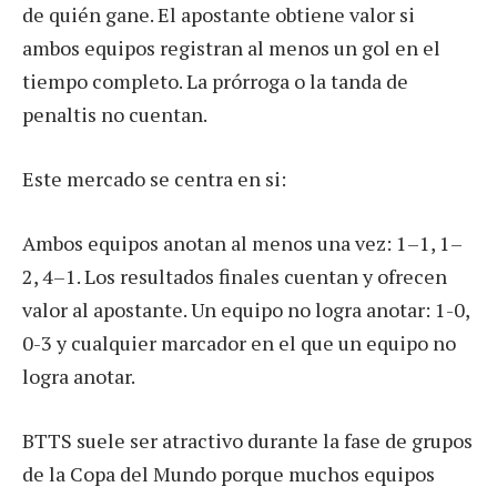
de quién gane. El apostante obtiene valor si
ambos equipos registran al menos un gol en el
tiempo completo. La prórroga o la tanda de
penaltis no cuentan.
Este mercado se centra en si:
Ambos equipos anotan al menos una vez: 1–1, 1–
2, 4–1. Los resultados finales cuentan y ofrecen
valor al apostante. Un equipo no logra anotar: 1-0,
0-3 y cualquier marcador en el que un equipo no
logra anotar.
BTTS suele ser atractivo durante la fase de grupos
de la Copa del Mundo porque muchos equipos