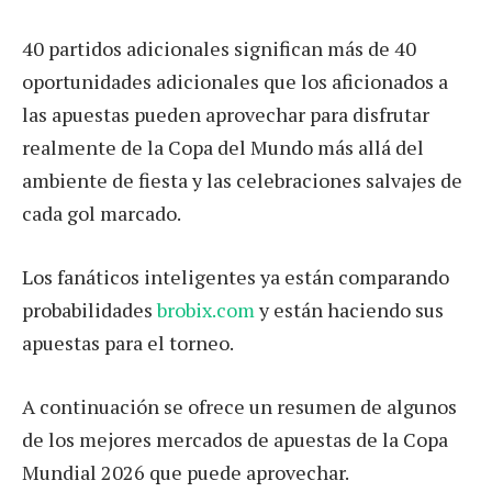
40 partidos adicionales significan más de 40
oportunidades adicionales que los aficionados a
las apuestas pueden aprovechar para disfrutar
realmente de la Copa del Mundo más allá del
ambiente de fiesta y las celebraciones salvajes de
cada gol marcado.
Los fanáticos inteligentes ya están comparando
probabilidades
brobix.com
y están haciendo sus
apuestas para el torneo.
A continuación se ofrece un resumen de algunos
de los mejores mercados de apuestas de la Copa
Mundial 2026 que puede aprovechar.