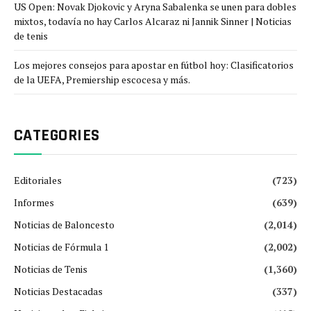
US Open: Novak Djokovic y Aryna Sabalenka se unen para dobles
mixtos, todavía no hay Carlos Alcaraz ni Jannik Sinner | Noticias
de tenis
Los mejores consejos para apostar en fútbol hoy: Clasificatorios
de la UEFA, Premiership escocesa y más.
CATEGORIES
Editoriales
(723)
Informes
(639)
Noticias de Baloncesto
(2,014)
Noticias de Fórmula 1
(2,002)
Noticias de Tenis
(1,360)
Noticias Destacadas
(337)