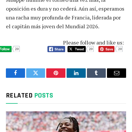
oposición es dura y no cederá. Aún así, esperamos
una racha muy profunda de Francia, liderada por
el capitán más joven del Mundial 2026.
Please follow and like us:
20
20
20
Facebook
Twitter
Pinterest
LinkedIn
Tumblr
Email
RELATED
POSTS