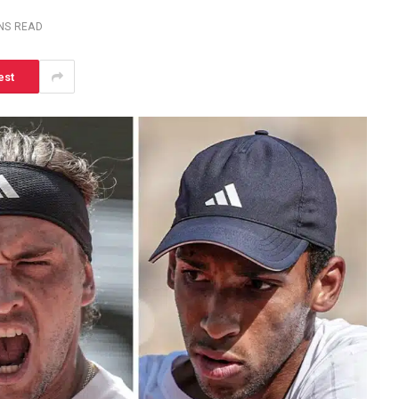
INS READ
est