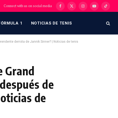
Connect with us on social media
Facebook
X
Instagram
YouTube
TikTok
(Twitter)
FÓRMULA 1
NOTICIAS DE TENIS
rendente derrota de Jannik Sinner? | Noticias de tenis
de Grand
 después de
oticias de