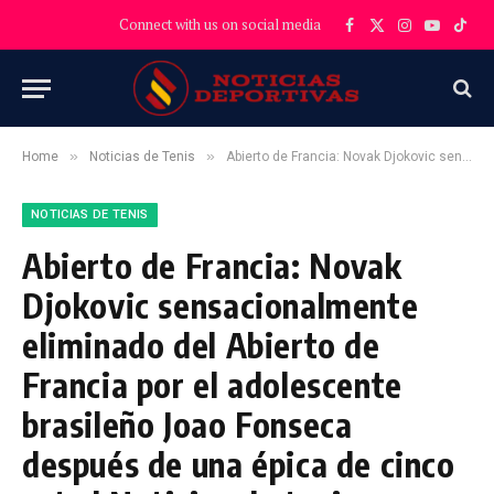
Connect with us on social media
Facebook
X
Instagram
YouTube
TikT
(Twitter)
»
»
Home
Noticias de Tenis
Abierto de Francia: Novak Djokovic sensacionalmente eliminado del Abierto de Francia por el adolescente brasileño Joao Fonseca después de una épica de cinco sets | Noticias de tenis
NOTICIAS DE TENIS
Abierto de Francia: Novak
Djokovic sensacionalmente
eliminado del Abierto de
Francia por el adolescente
brasileño Joao Fonseca
después de una épica de cinco