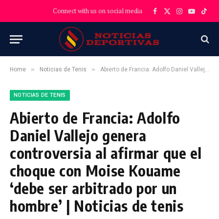
Connect with us on social media
Facebook
X
Instagram
YouTube
TikT
(Twitter)
»
»
Home
Noticias de Tenis
Abierto de Francia: Adolfo Daniel Vallejo genera controversia al afirmar que el choque con Moise Kouame ‘debe ser arbitrado por un hombre’ | Noticias de tenis
NOTICIAS DE TENIS
Abierto de Francia: Adolfo
Daniel Vallejo genera
controversia al afirmar que el
choque con Moise Kouame
‘debe ser arbitrado por un
hombre’ | Noticias de tenis