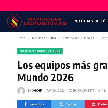
NOTICIAS DE FÚ
»
»
»
Home
Noticias de Fútbol
Noticias sobre Fichajes
Los e
NOTICIAS SOBRE FICHAJES
Los equipos más gra
Mundo 2026
BY
XGCGF
MAY 26, 2026
NO COMMENTS
4 M
Facebook
Twitter
Pinter