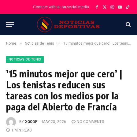
Connect with us on social media
Facebook
X
Instagram
YouTube
TikT
(Twitter)
»
»
Home
Noticias de Tenis
’15 minutos mejor que cero’ | Los tenistas reducen sus tareas con los medios por la paga del Abierto de Francia
NOTICIAS DE TENIS
’15 minutos mejor que cero’ |
Los tenistas reducen sus
tareas con los medios por la
paga del Abierto de Francia
BY
XGCGF
MAY 23, 2026
NO COMMENTS
1 MIN READ