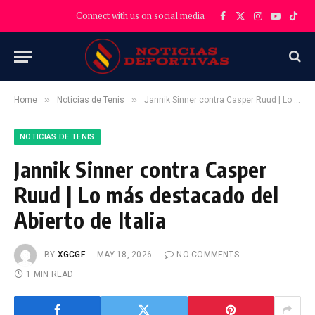
Connect with us on social media
Facebook
X
Instagram
YouTube
TikT
(Twitter)
»
»
Home
Noticias de Tenis
Jannik Sinner contra Casper Ruud | Lo más destacado del Abierto de Italia
NOTICIAS DE TENIS
Jannik Sinner contra Casper
Ruud | Lo más destacado del
Abierto de Italia
BY
XGCGF
MAY 18, 2026
NO COMMENTS
1 MIN READ