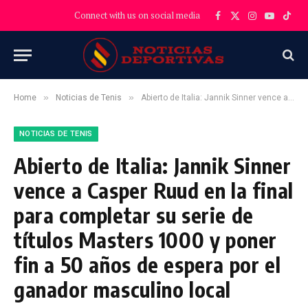
Connect with us on social media
Facebook
X
Instagram
YouTube
TikT
(Twitter)
»
»
Home
Noticias de Tenis
Abierto de Italia: Jannik Sinner vence a Casper Ruud en la final para completar su serie de títulos Masters 1000 y poner fin a 50 años de espera por el ganador masculino local
NOTICIAS DE TENIS
Abierto de Italia: Jannik Sinner
vence a Casper Ruud en la final
para completar su serie de
títulos Masters 1000 y poner
fin a 50 años de espera por el
ganador masculino local