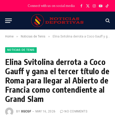
Connect with us on social media
Facebook
X
Instagram
YouTube
TikT
(Twitter)
»
»
Home
Noticias de Tenis
Elina Svitolina derrota a Coco Gauff y gana el tercer título de Roma para llegar al Abierto de Francia como contendiente al Grand Slam
NOTICIAS DE TENIS
Elina Svitolina derrota a Coco
Gauff y gana el tercer título de
Roma para llegar al Abierto de
Francia como contendiente al
Grand Slam
BY
XGCGF
MAY 16, 2026
NO COMMENTS