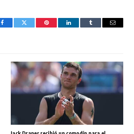
Facebook
Twitter
Pinterest
LinkedIn
Tumblr
Email
Jack Draper recibió un comodín para el