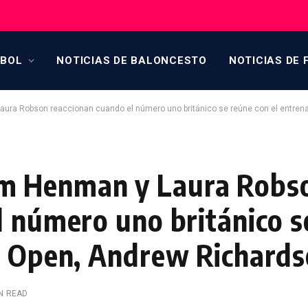
TBOL
NOTICIAS DE BALONCESTO
NOTICIAS DE 
ra Robson reaccionan cuando el número uno británico se reúne con el entren
m Henman y Laura Robs
l número uno británico s
S Open, Andrew Richard
IN READ