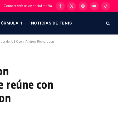
Connect with us on social media
Facebook
X
Instagram
YouTube
TikTok
(Twitter)
FÓRMULA 1
NOTICIAS DE TENIS
ador del US Open, Andrew Richardson
on
e reúne con
son