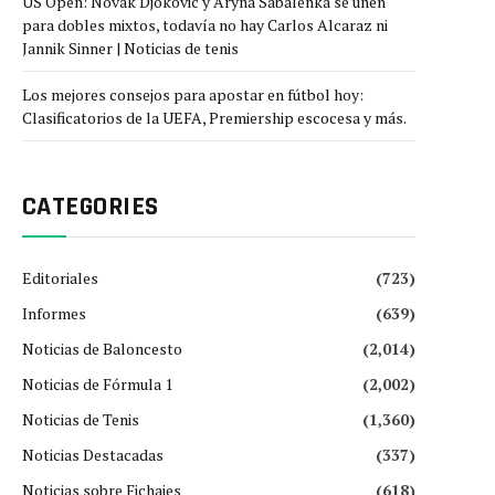
US Open: Novak Djokovic y Aryna Sabalenka se unen
para dobles mixtos, todavía no hay Carlos Alcaraz ni
Jannik Sinner | Noticias de tenis
Los mejores consejos para apostar en fútbol hoy:
Clasificatorios de la UEFA, Premiership escocesa y más.
CATEGORIES
Editoriales
(723)
Informes
(639)
Noticias de Baloncesto
(2,014)
Noticias de Fórmula 1
(2,002)
Noticias de Tenis
(1,360)
Noticias Destacadas
(337)
Noticias sobre Fichajes
(618)