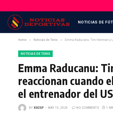
NOTICIAS DE FÚ
»
»
Home
Noticias de Tenis
Emma Raducanu: Tim Henman y Lau
NOTICIAS DE TENIS
Emma Raducanu: Ti
reaccionan cuando e
el entrenador del U
BY
XGCGF
MAY 15, 2026
NO COMMENTS
1 M