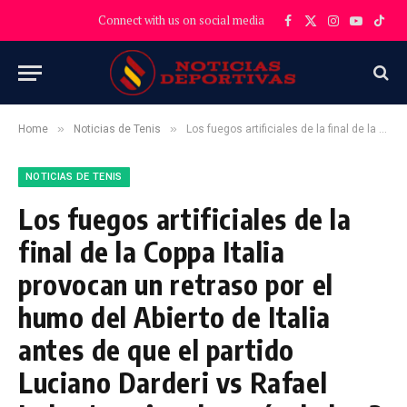
Connect with us on social media
Facebook
X
Instagram
YouTube
TikT
(Twitter)
»
»
Home
Noticias de Tenis
Los fuegos artificiales de la final de la Coppa Italia provocan un retraso por el humo del Abierto de Italia antes de que el partido Luciano Darderi vs Rafael Jodar termine después de las 2 a.m.
NOTICIAS DE TENIS
Los fuegos artificiales de la
final de la Coppa Italia
provocan un retraso por el
humo del Abierto de Italia
antes de que el partido
Luciano Darderi vs Rafael