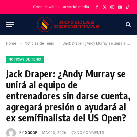
Connect with us on social media
Facebook
X
Instagram
YouTube
TikT
(Twitter)
»
»
Home
Noticias de Tenis
Jack Draper: ¿Andy Murray se unirá al equipo de entrenadores sin darse cuenta, agregará presión o ayudará al ex semifinalista del US Open?
NOTICIAS DE TENIS
Jack Draper: ¿Andy Murray se
unirá al equipo de
entrenadores sin darse cuenta,
agregará presión o ayudará al
ex semifinalista del US Open?
BY
XGCGF
MAY 13, 2026
NO COMMENTS