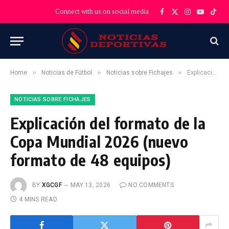
Connect with us on social media
Facebook
X
Instagram
YouTube
TikT
(Twitter)
»
»
»
Home
Noticias de Fútbol
Noticias sobre Fichajes
Explicación del formato de la Copa Mundial 2026 (nuevo formato de 48 equipos)
NOTICIAS SOBRE FICHAJES
Explicación del formato de la
Copa Mundial 2026 (nuevo
formato de 48 equipos)
BY
XGCGF
MAY 13, 2026
NO COMMENTS
4 MINS READ