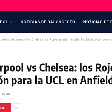
TBOL
NOTICIAS DE BALONCESTO
NOTICIAS DE 
 previa del Liverpool vs Chelsea: los Rojos apuntan a sellar la clasificación para l
erpool vs Chelsea: los Ro
ción para la UCL en Anfiel
S READ
est