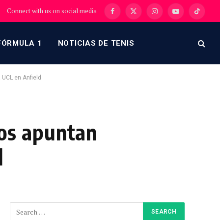
Connect with us on social media
Facebook
X
Instagram
YouTube
TikTok
(Twitter)
FÓRMULA 1
NOTICIAS DE TENIS
a UCL en Anfield
jos apuntan
d