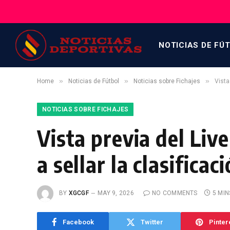
NOTICIAS DE FÚ
»
»
»
Home
Noticias de Fútbol
Noticias sobre Fichajes
Vista
NOTICIAS SOBRE FICHAJES
Vista previa del Liv
a sellar la clasifica
BY
XGCGF
MAY 9, 2026
NO COMMENTS
5 MIN
Facebook
Twitter
Pinter