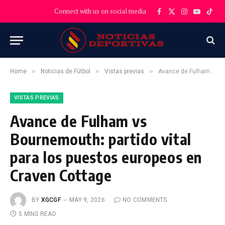
Connect with us on social media
Facebook
X
Instagram
YouTube
TikT
(Twitter)
»
»
»
Home
Noticias de Fútbol
Vistas previas
Avance de Fulham vs Bournemouth: partido vital para los puestos europeos en Craven Cottage
VISTAS PREVIAS
Avance de Fulham vs
Bournemouth: partido vital
para los puestos europeos en
Craven Cottage
BY
XGCGF
MAY 9, 2026
NO COMMENTS
5 MINS READ