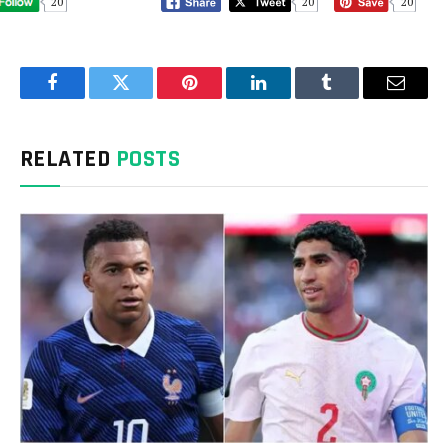
20
20
20
Facebook
Twitter
Pinterest
LinkedIn
Tumblr
Email
RELATED
POSTS