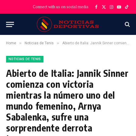
Connect with us on social media
Facebook
X
Instagram
YouTube
TikT
(Twitter)
»
»
Home
Noticias de Tenis
Abierto de Italia: Jannik Sinner comienza con victoria mientras la número uno del mundo femenino, Arnya Sabalenka, sufre una sorprendente derrota temprana
NOTICIAS DE TENIS
Abierto de Italia: Jannik Sinner
comienza con victoria
mientras la número uno del
mundo femenino, Arnya
Sabalenka, sufre una
sorprendente derrota