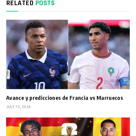
RELATED
POSTS
Avance y predicciones de Francia vs Marruecos
JULY 13, 2026