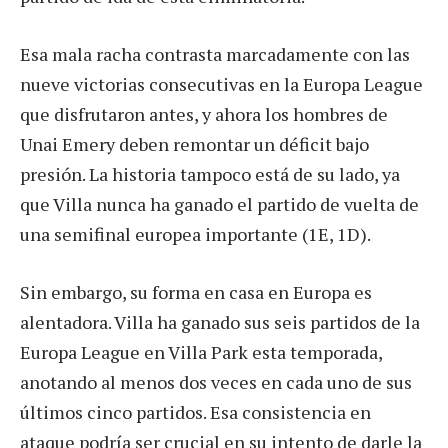
Esa mala racha contrasta marcadamente con las
nueve victorias consecutivas en la Europa League
que disfrutaron antes, y ahora los hombres de
Unai Emery deben remontar un déficit bajo
presión. La historia tampoco está de su lado, ya
que Villa nunca ha ganado el partido de vuelta de
una semifinal europea importante (1E, 1D).
Sin embargo, su forma en casa en Europa es
alentadora. Villa ha ganado sus seis partidos de la
Europa League en Villa Park esta temporada,
anotando al menos dos veces en cada uno de sus
últimos cinco partidos. Esa consistencia en
ataque podría ser crucial en su intento de darle la