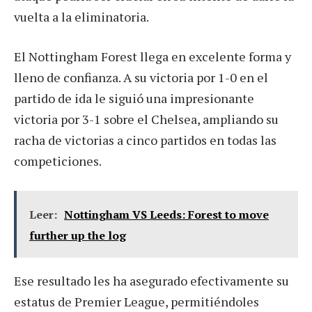
vuelta a la eliminatoria.
El Nottingham Forest llega en excelente forma y
lleno de confianza. A su victoria por 1-0 en el
partido de ida le siguió una impresionante
victoria por 3-1 sobre el Chelsea, ampliando su
racha de victorias a cinco partidos en todas las
competiciones.
Leer:
Nottingham VS Leeds: Forest to move
further up the log
Ese resultado les ha asegurado efectivamente su
estatus de Premier League, permitiéndoles