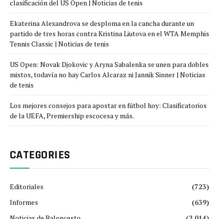
clasificación del US Open | Noticias de tenis
Ekaterina Alexandrova se desploma en la cancha durante un
partido de tres horas contra Kristina Liutova en el WTA Memphis
Tennis Classic | Noticias de tenis
US Open: Novak Djokovic y Aryna Sabalenka se unen para dobles
mixtos, todavía no hay Carlos Alcaraz ni Jannik Sinner | Noticias
de tenis
Los mejores consejos para apostar en fútbol hoy: Clasificatorios
de la UEFA, Premiership escocesa y más.
CATEGORIES
Editoriales
(723)
Informes
(639)
Noticias de Baloncesto
(2,014)