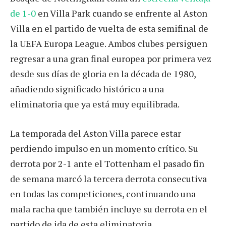
de 1-0
en Villa Park cuando se enfrente al Aston
Villa en el partido de vuelta de esta semifinal de
la UEFA Europa League. Ambos clubes persiguen
regresar a una gran final europea por primera vez
desde sus días de gloria en la década de 1980,
añadiendo significado histórico a una
eliminatoria que ya está muy equilibrada.
La temporada del Aston Villa parece estar
perdiendo impulso en un momento crítico. Su
derrota por 2-1 ante el Tottenham el pasado fin
de semana marcó la tercera derrota consecutiva
en todas las competiciones, continuando una
mala racha que también incluye su derrota en el
partido de ida de esta eliminatoria.