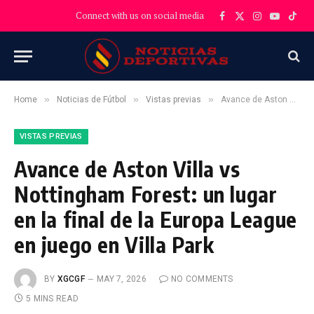
Connect with us on social media
Facebook
X
Instagram
YouTube
TikT
(Twitter)
»
»
»
Home
Noticias de Fútbol
Vistas previas
Avance de Aston Villa vs Nottingham Forest: un lugar en la final de la Europa League en juego en Villa Park
VISTAS PREVIAS
Avance de Aston Villa vs
Nottingham Forest: un lugar
en la final de la Europa League
en juego en Villa Park
BY
XGCGF
MAY 7, 2026
NO COMMENTS
5 MINS READ