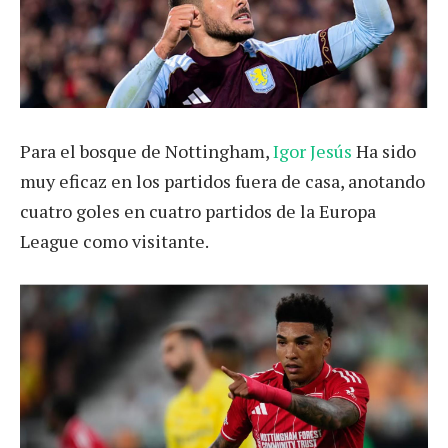
Para el bosque de Nottingham,
Igor Jesús
Ha sido
muy eficaz en los partidos fuera de casa, anotando
cuatro goles en cuatro partidos de la Europa
League como visitante.