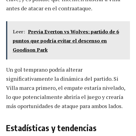
antes de atacar en el contraataque.
Leer:
Previa Everton vs Wolves: partido de 6
puntos que podría evitar el descenso en
Goodison Park
Un gol temprano podría alterar
significativamente la dinámica del partido. Si
Villa marca primero, el empate estaría nivelado,
lo que potencialmente abriría el juego y crearía
más oportunidades de ataque para ambos lados.
Estadísticas y tendencias