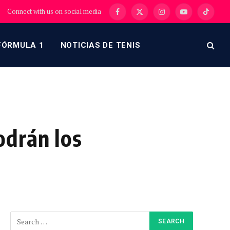
Connect with us on social media
Facebook
X
Instagram
YouTube
TikTok
(Twitter)
FÓRMULA 1
NOTICIAS DE TENIS
odrán los