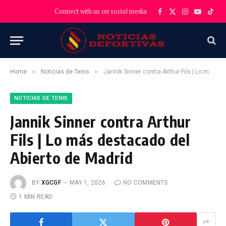
Connect with us on social media
Facebook
X
Instagram
YouTube
TikT
(Twitter)
»
»
Home
Noticias de Tenis
Jannik Sinner contra Arthur Fils | Lo más destacado del Abierto de Madrid
NOTICIAS DE TENIS
Jannik Sinner contra Arthur
Fils | Lo más destacado del
Abierto de Madrid
BY
XGCGF
MAY 1, 2026
NO COMMENTS
1 MIN READ