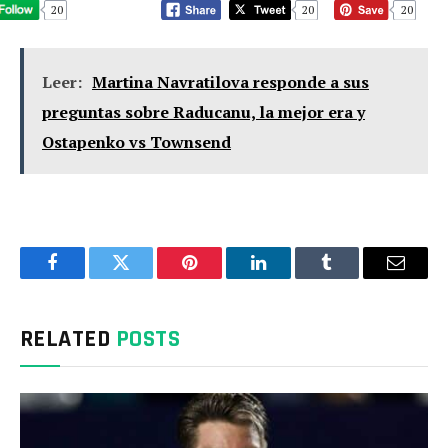
20
20
20
Leer:
Martina Navratilova responde a sus
preguntas sobre Raducanu, la mejor era y
Ostapenko vs Townsend
Facebook
Twitter
Pinterest
LinkedIn
Tumblr
Email
RELATED
POSTS