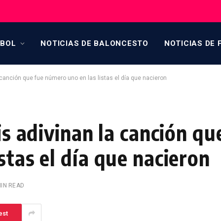
TBOL
NOTICIAS DE BALONCESTO
NOTICIAS DE 
a canción que fue número uno en las listas el día que nacieron
is adivinan la canción qu
stas el día que nacieron
MIN READ
est