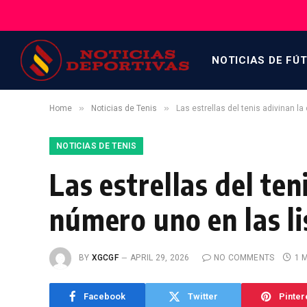
NOTICIAS DE FÚ
»
»
Home
Noticias de Tenis
Las estrellas del tenis adivinan l
NOTICIAS DE TENIS
Las estrellas del ten
número uno en las li
BY
XGCGF
APRIL 29, 2026
NO COMMENTS
1 
Facebook
Twitter
Pinter