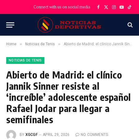
Connect with us on social media
Facebook
X
Instagram
YouTube
TikT
(Twitter)
»
»
Home
Noticias de Tenis
Abierto de Madrid: el clínico Jannik Sinner resiste al ‘increíble’ adolescente español Rafael Jodar para llegar a semifinales
NOTICIAS DE TENIS
Abierto de Madrid: el clínico
Jannik Sinner resiste al
‘increíble’ adolescente español
Rafael Jodar para llegar a
semifinales
BY
XGCGF
APRIL 29, 2026
NO COMMENTS