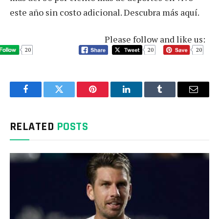
este año sin costo adicional. Descubra más aquí.
Please follow and like us:
20
20
20
Facebook
Twitter
Pinterest
LinkedIn
Tumblr
Email
RELATED
POSTS