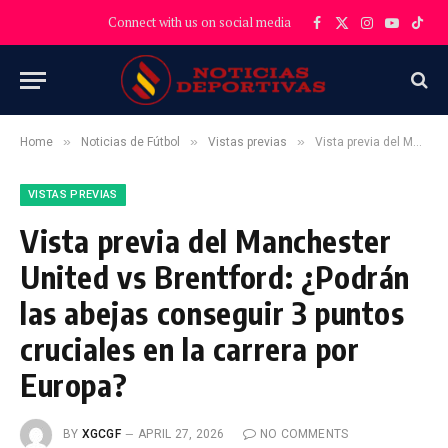
Connect with us on social media
Facebook
X
Instagram
YouTube
TikT
(Twitter)
»
»
»
Home
Noticias de Fútbol
Vistas previas
Vista previa del Manchester United vs Brentford: ¿Podrán las abejas conseguir 3 puntos cruciales en la carrera por Europa?
VISTAS PREVIAS
Vista previa del Manchester
United vs Brentford: ¿Podrán
las abejas conseguir 3 puntos
cruciales en la carrera por
Europa?
BY
XGCGF
APRIL 27, 2026
NO COMMENTS