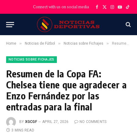
Connect with us on social media
Facebook
X
Instagram
YouTube
TikT
(Twitter)
»
»
»
Home
Noticias de Fútbol
Noticias sobre Fichajes
Resumen de la Copa FA: Chelsea tiene que agradecer a Enzo Fernández por las entradas para la final
NOTICIAS SOBRE FICHAJES
Resumen de la Copa FA:
Chelsea tiene que agradecer a
Enzo Fernández por las
entradas para la final
BY
XGCGF
APRIL 27, 2026
NO COMMENTS
3 MINS READ