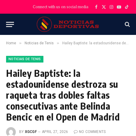
Connect with us on social media
Facebook
X
Instagram
YouTube
TikT
(Twitter)
»
»
Home
Noticias de Tenis
Hailey Baptiste: la estadounidense destroza su raqueta tras dobles faltas consecutivas ante Belinda Bencic en el Open de Madrid
NOTICIAS DE TENIS
Hailey Baptiste: la
estadounidense destroza su
raqueta tras dobles faltas
consecutivas ante Belinda
Bencic en el Open de Madrid
BY
XGCGF
APRIL 27, 2026
NO COMMENTS