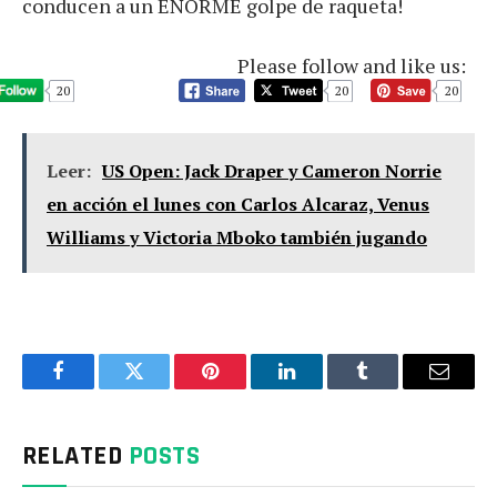
conducen a un ENORME golpe de raqueta!
Please follow and like us:
20
20
20
Leer:
US Open: Jack Draper y Cameron Norrie
en acción el lunes con Carlos Alcaraz, Venus
Williams y Victoria Mboko también jugando
Facebook
Twitter
Pinterest
LinkedIn
Tumblr
Email
RELATED
POSTS