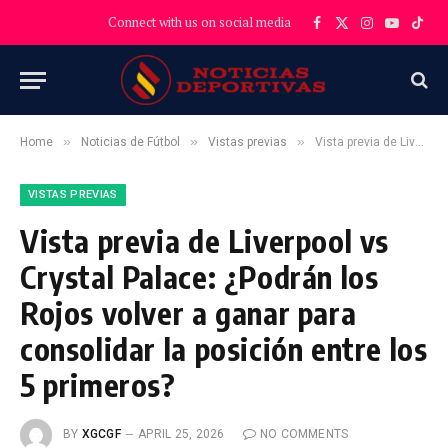
Connect with us on social media
Facebook
X
Instagram
YouTube
TikT
(Twitter)
»
»
»
Home
Noticias de Fútbol
Vistas previas
Vista previa de Liverpool vs Crystal Palace: ¿Podrán los Rojos volver a ganar para consolidar la posición entre los 5 primeros?
VISTAS PREVIAS
Vista previa de Liverpool vs
Crystal Palace: ¿Podrán los
Rojos volver a ganar para
consolidar la posición entre los
5 primeros?
BY
XGCGF
APRIL 25, 2026
NO COMMENTS