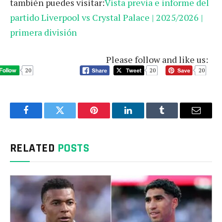
también puedes visitar:
Vista previa e informe del
partido Liverpool vs Crystal Palace | 2025/2026 |
primera división
Please follow and like us:
20
20
20
Facebook
Twitter
Pinterest
LinkedIn
Tumblr
Email
RELATED
POSTS