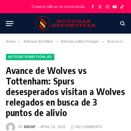
Connect with us on social media
Facebook
X
Instagram
YouTube
TikT
(Twitter)
»
»
»
Home
Noticias de Fútbol
Noticias sobre Fichajes
Avance de Wolves vs Tottenham: Spurs desesperados visitan a Wolves relegados en busca de 3 puntos de alivio
NOTICIAS SOBRE FICHAJES
Avance de Wolves vs
Tottenham: Spurs
desesperados visitan a Wolves
relegados en busca de 3
puntos de alivio
BY
XGCGF
APRIL 25, 2026
NO COMMENTS