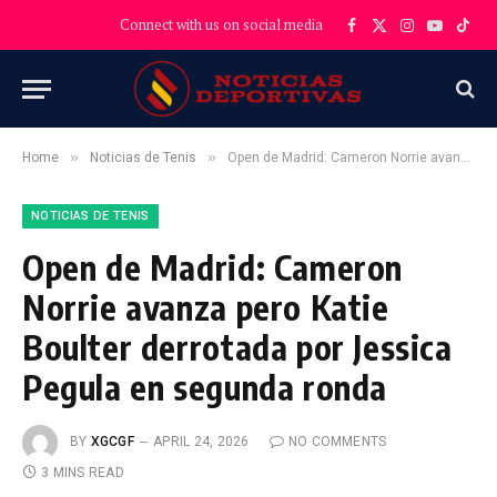
Connect with us on social media
Facebook
X
Instagram
YouTube
TikT
(Twitter)
»
»
Home
Noticias de Tenis
Open de Madrid: Cameron Norrie avanza pero Katie Boulter derrotada por Jessica Pegula en segunda ronda
NOTICIAS DE TENIS
Open de Madrid: Cameron
Norrie avanza pero Katie
Boulter derrotada por Jessica
Pegula en segunda ronda
BY
XGCGF
APRIL 24, 2026
NO COMMENTS
3 MINS READ