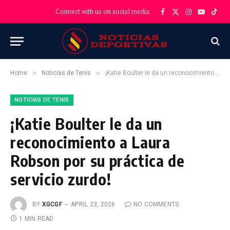
Connect with us on social media
Facebook
X
Instagram
YouTube
TikT
(Twitter)
»
»
Home
Noticias de Tenis
¡Katie Boulter le da un reconocimiento a Laura Robson por su práctica de servicio zurdo!
NOTICIAS DE TENIS
¡Katie Boulter le da un
reconocimiento a Laura
Robson por su práctica de
servicio zurdo!
BY
XGCGF
APRIL 23, 2026
NO COMMENTS
1 MIN READ