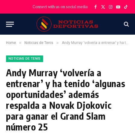
Connect with us on social media
Facebook
X
Instagram
YouTube
TikT
(Twitter)
»
»
Home
Noticias de Tenis
Andy Murray ‘volvería a entrenar’ y ha tenido ‘algunas oportunidades’ además respalda a Novak Djokovic para ganar el Grand Slam número 25
NOTICIAS DE TENIS
Andy Murray ‘volvería a
entrenar’ y ha tenido ‘algunas
oportunidades’ además
respalda a Novak Djokovic
para ganar el Grand Slam
número 25