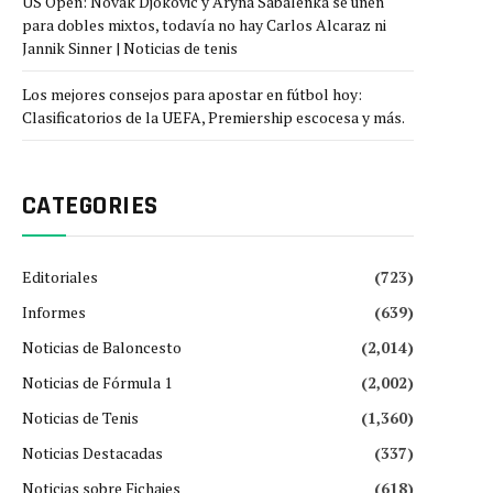
US Open: Novak Djokovic y Aryna Sabalenka se unen
para dobles mixtos, todavía no hay Carlos Alcaraz ni
Jannik Sinner | Noticias de tenis
Los mejores consejos para apostar en fútbol hoy:
Clasificatorios de la UEFA, Premiership escocesa y más.
CATEGORIES
Editoriales
(723)
Informes
(639)
Noticias de Baloncesto
(2,014)
Noticias de Fórmula 1
(2,002)
Noticias de Tenis
(1,360)
Noticias Destacadas
(337)
Noticias sobre Fichajes
(618)