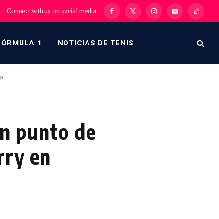
Connect with us on social media
Facebook
X
Instagram
YouTube
TikTok
(Twitter)
FÓRMULA 1
NOTICIAS DE TENIS
na
en punto de
rry en