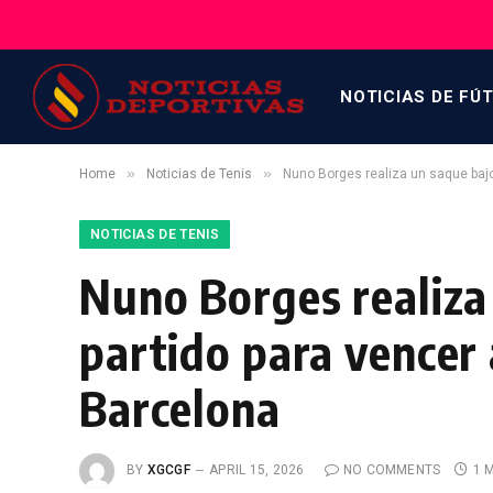
NOTICIAS DE FÚ
»
»
Home
Noticias de Tenis
Nuno Borges realiza un saque bajo
NOTICIAS DE TENIS
Nuno Borges realiza
partido para vencer
Barcelona
BY
XGCGF
APRIL 15, 2026
NO COMMENTS
1 