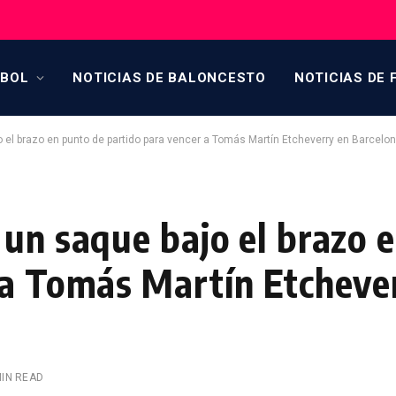
TBOL
NOTICIAS DE BALONCESTO
NOTICIAS DE 
 el brazo en punto de partido para vencer a Tomás Martín Etcheverry en Barcelo
 un saque bajo el brazo 
 a Tomás Martín Etcheve
MIN READ